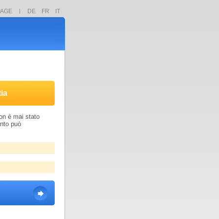
PAGE
DE
FR
IT
ia
non è mai stato
anto può