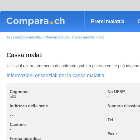
Premi malattia
C
Assicurazione malattia
>
Informazioni utili
>
Cassa malattia
>
501
Cassa malati
Utilizzi il nostro strumento di confronto gratuito per sapere se può rispa
Informazioni essenziali per la cassa malattia
Cognome
No UFSP
501
-
Indirizzo della sede
Numero d'assicu
-
-
-
-
Tel :
Cantone
-
-
Fax :
Forma giuridica
-