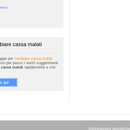
premi
iare cassa malati
tappe per
cambiare cassa malati
.
o per passo i nostri suggerimenti
e
cassa malati
rapidamente e con
Informazioni giuridiche