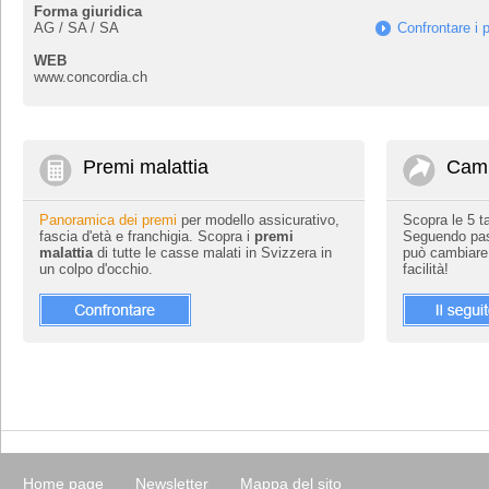
Forma giuridica
AG / SA / SA
Confrontare i 
WEB
www.concordia.ch
Premi malattia
Camb
Panoramica dei premi
per modello assicurativo,
Scopra le 5 
fascia d'età e franchigia. Scopra i
premi
Seguendo pass
malattia
di tutte le casse malati in Svizzera in
può cambiar
un colpo d'occhio.
facilità!
Home page
Newsletter
Mappa del sito