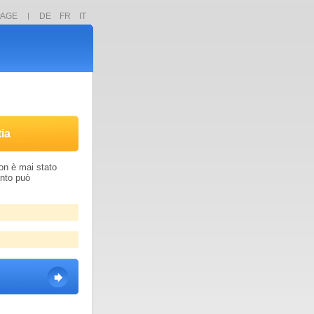
PAGE
DE
FR
IT
ia
non è mai stato
anto può