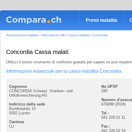
Premi malattia
C
Assicurazione malattia
>
Informazioni utili
>
Cassa malattia
>
Concordia
Concordia Cassa malati
Utilizzi il nostro strumento di confronto gratuito per sapere se può rispa
Informazioni essenziali per la cassa malattia Concordia
Cognome
No UFSP
CONCORDIA Schweiz. Kranken- und
290
Unfallversicherung AG
Numero d'assicu
Indirizzo della sede
676099 (2024)
Bundesplatz 15
6002
Luzern
Tel :
041 228 01 11
Cantone
LU
Fax :
041 228 02 10